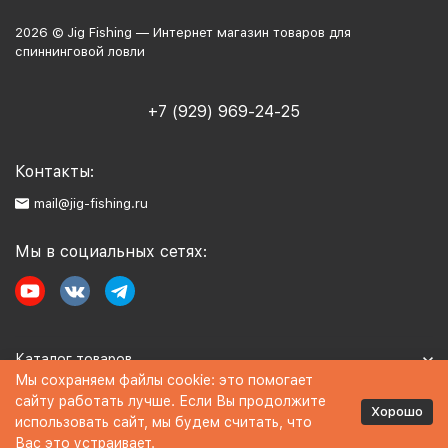
2026 © Jig Fishing — Интернет магазин товаров для
спиннинговой ловли
+7 (929) 969-24-25
Контакты:
mail@jig-fishing.ru
Мы в социальных сетях:
Каталог товаров
Мы сохраняем файлы cookie: это помогает
сайту работать лучше. Если Вы продолжите
Информация
Хорошо
использовать сайт, мы будем считать, что
Вас это устраивает.