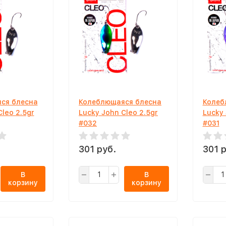
ся блесна
Колеблющаяся блесна
Колеб
Cleo 2.5gr
Lucky John Cleo 2.5gr
Lucky 
#032
#031
301 руб.
301 р
В
В
корзину
корзину