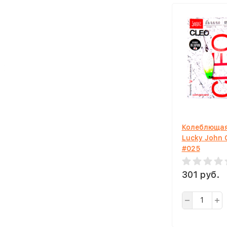
Колеблющая
Lucky John 
#025
301 руб.