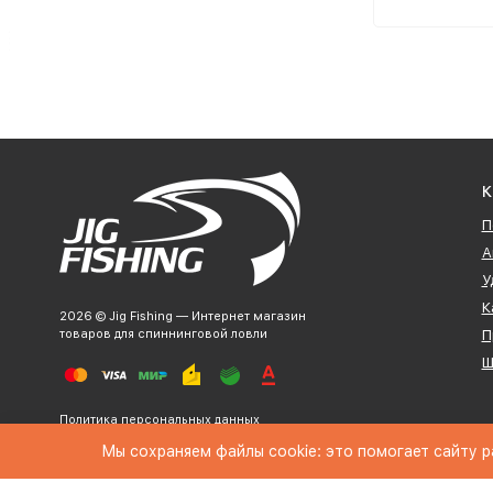
К
П
А
У
К
2026 © Jig Fishing — Интернет магазин
товаров для спиннинговой ловли
П
Ш
Политика персональных данных
Мы сохраняем файлы cookie: это помогает сайту р