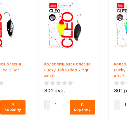
ся блесна
Колеблющаяся блесна
Колеб
Cleo 2.5gr
Lucky John Cleo 2.5gr
Lucky 
#028
#027
301 руб.
301 р
В
В
корзину
корзину