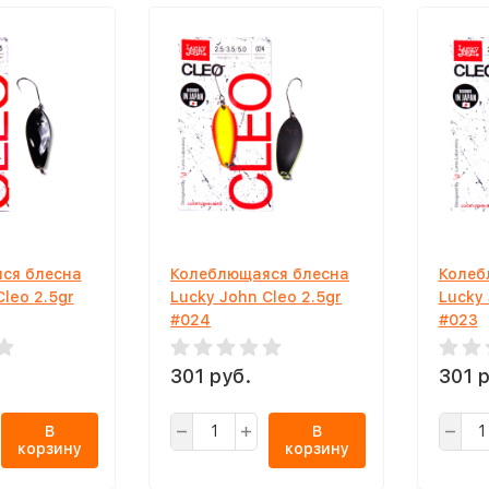
ся блесна
Колеблющаяся блесна
Колеб
Cleo 2.5gr
Lucky John Cleo 2.5gr
Lucky 
#024
#023
301 руб.
301 р
В
В
корзину
корзину