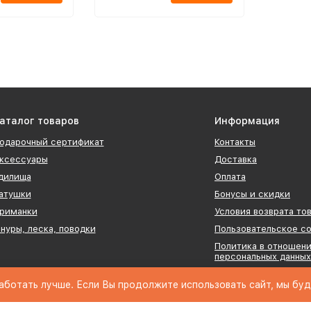
аталог товаров
Информация
одарочный сертификат
Контакты
ксессуары
Доставка
дилища
Оплата
атушки
Бонусы и скидки
риманки
Условия возврата то
нуры, леска, поводки
Пользовательское с
Политика в отношен
персональных данных
Оферта
аботать лучше. Если Вы продолжите использовать сайт, мы буде