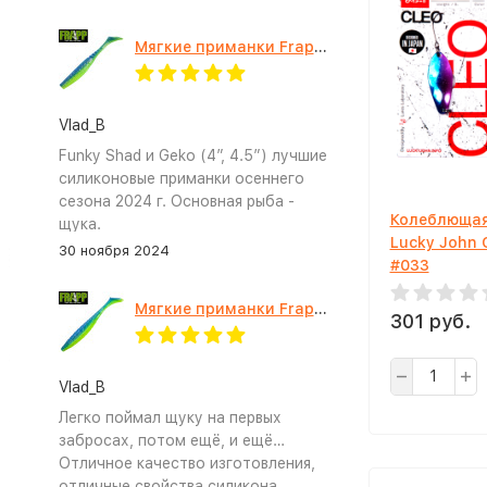
Мягкие приманки Frapp Funky Shad 4" #PAL03
Vlad_B
Funky Shad и Geko (4”, 4.5”) лучшие
силиконовые приманки осеннего
сезона 2024 г. Основная рыба -
Колеблющая
щука.
Lucky John 
30 ноября 2024
#033
Мягкие приманки Frapp Geko 4.5" #PAL03
301 руб.
Vlad_B
Легко поймал щуку на первых
забросах, потом ещё, и ещё…
Отличное качество изготовления,
отличные свойства силикона.