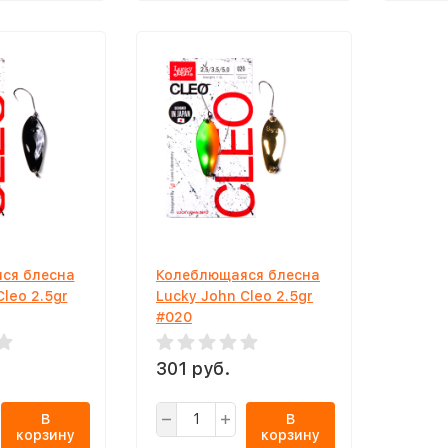
ся блесна
Колеблющаяся блесна
Cleo 2.5gr
Lucky John Cleo 2.5gr
#020
301 руб.
В
В
корзину
корзину