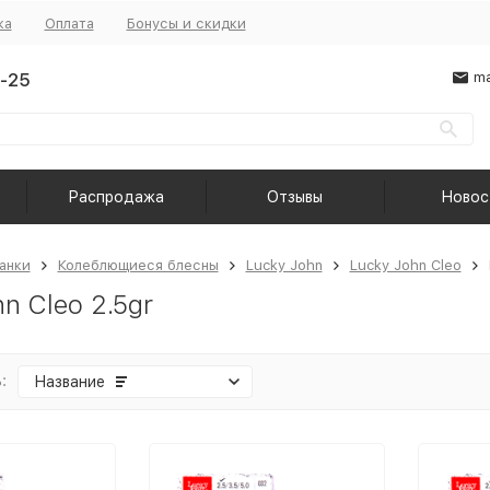
ка
Оплата
Бонусы и скидки
-25
ma
Распродажа
Отзывы
Новос
анки
Колеблющиеся блесны
Lucky John
Lucky John Cleo
n Cleo 2.5gr
:
Название