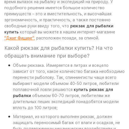
время вылазок на рыбалку и экспедиций на природу. У
подобного решения имеется большое количество
преимуществ – это и вместительность, и высочайшая
эргономичность, и практичность, а также постоянно
свободные руки ввиду того, что
рюкзак для рыбалки
купить
который вы можете в нашем интернет-магазине
"Джиг Фишинг"
, расположен позади, за спиной.
Какой рюкзак для рыбалки купить? На что
обращать внимание при выборе?
Объем рюкзака. Измеряется в литрах и всецело
зависит от того, какое количество багажа необходимо
перенести рыболову. Так, спиннингисты чаще всего
выбирают модели объемом 40-50 литров, любители
поплавочной ловли решаются
купить рюкзак для
рыбалки
объемом 60-70 литров, любителям же
длительных пеших экспедиций понадобятся модели
вплоть до 100 литров;
Материал, из которого выполнен рюкзак, должен
защищать переносимый багаж от влаги и осадков, не
быть подверженным механическим воздействиям и