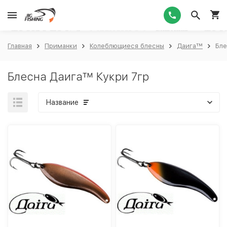
1
Главная
Приманки
Колеблющиеся блесны
Даига™
Бле
Блесна Даига™ Кукри 7гр
Название