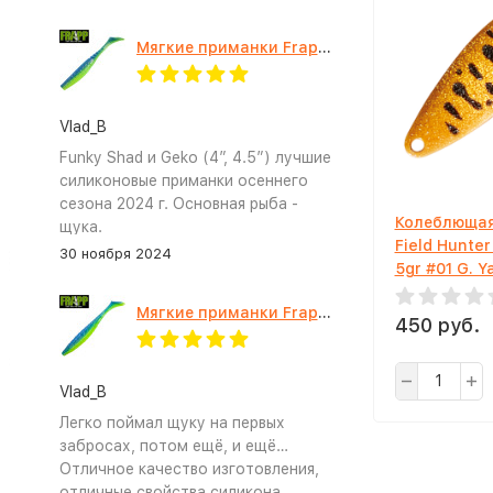
Мягкие приманки Frapp Funky Shad 4" #PAL03
Vlad_B
Funky Shad и Geko (4”, 4.5”) лучшие
силиконовые приманки осеннего
сезона 2024 г. Основная рыба -
Колеблющая
щука.
Field Hunte
30 ноября 2024
5gr #01 G. 
Мягкие приманки Frapp Geko 4.5" #PAL03
450 руб.
Vlad_B
Легко поймал щуку на первых
забросах, потом ещё, и ещё…
Отличное качество изготовления,
отличные свойства силикона.