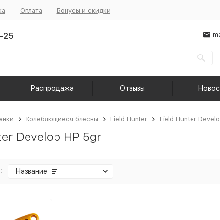
ка
Оплата
Бонусы и скидки
-25
ma
Распродажа
Отзывы
Новос
анки
Колеблющиеся блесны
Field Hunter
Field Hunter Devel
ter Develop HP 5gr
:
Название