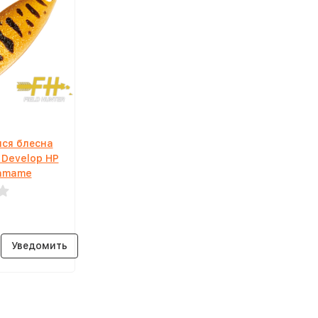
ся блесна
r Develop HP
Yamame
Уведомить