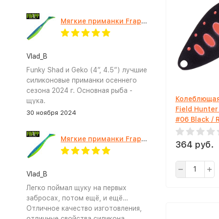
Мягкие приманки Frapp Funky Shad 4" #PAL03
Vlad_B
Funky Shad и Geko (4”, 4.5”) лучшие
силиконовые приманки осеннего
сезона 2024 г. Основная рыба -
Колеблющая
щука.
Field Hunter
30 ноября 2024
#06 Black /
Мягкие приманки Frapp Geko 4.5" #PAL03
364 руб.
Vlad_B
Легко поймал щуку на первых
забросах, потом ещё, и ещё…
Отличное качество изготовления,
отличные свойства силикона.