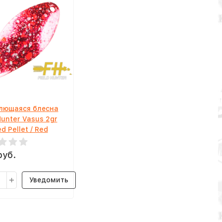
лющаяся блесна
Hunter Vasus 2gr
d Pellet / Red
руб.
Уведомить