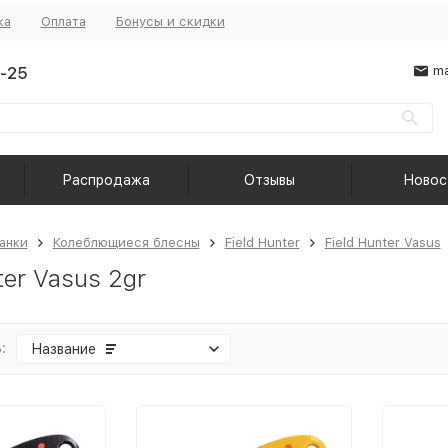
ка
Оплата
Бонусы и скидки
-25
ma
Распродажа
Отзывы
Новос
анки
Колеблющиеся блесны
Field Hunter
Field Hunter Vasus
ter Vasus 2gr
:
Название