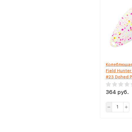
Колеблющая
Field Hunter
#23 Dohed Pe
White
364 руб.