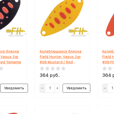
ся блесна
Колеблющаяся блесна
Колеб
 Vasus 2gr
Field Hunter Vasus 2gr
Field 
 Red Yamame
#08 Mustard / Red
#09 Fl
Yamame
364 руб.
364 
Уведомить
Уведомить