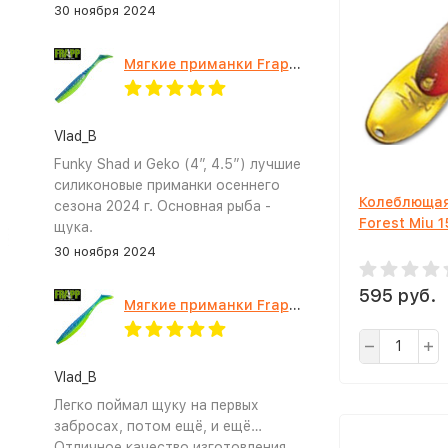
30 ноября 2024
Мягкие приманки Frapp Funky Shad 4" #PAL03
Vlad_B
Funky Shad и Geko (4”, 4.5”) лучшие
силиконовые приманки осеннего
Колеблющая
сезона 2024 г. Основная рыба -
Forest Miu 1
щука.
30 ноября 2024
595 руб.
Мягкие приманки Frapp Geko 4.5" #PAL03
Vlad_B
Легко поймал щуку на первых
забросах, потом ещё, и ещё…
Отличное качество изготовления,