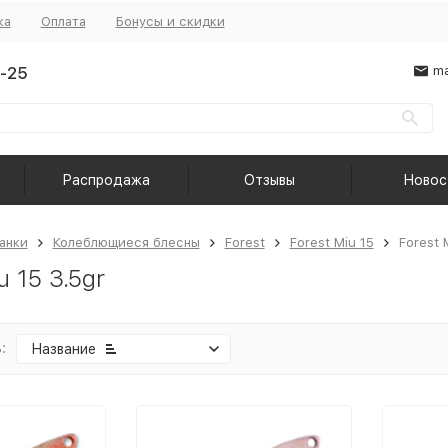
ка
Оплата
Бонусы и скидки
-25
ma
Распродажа
Отзывы
Новос
анки
Колеблющиеся блесны
Forest
Forest Miu 15
Forest 
u 15 3.5gr
:
Название