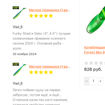
Мягкие приманки Frapp Funky Shad 4" #PAL03
Vlad_B
Funky Shad и Geko (4”, 4.5”) лучшие
силиконовые приманки осеннего
сезона 2024 г. Основная рыба -
Колеблющая
щука.
Forest Miu 8
30 ноября 2024
Мягкие приманки Frapp Geko 4.5" #PAL03
828 руб.
Vlad_B
Легко поймал щуку на первых
забросах, потом ещё, и ещё…
Отличное качество изготовления,
отличные свойства силикона.