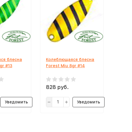
ся блесна
Колеблющаяся блесна
gr #13
Forest Miu 8gr #14
828 руб.
Уведомить
Уведомить