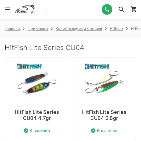
1
Главная
Приманки
Колеблющиеся блесны
HitFish
HitFi
HitFish Lite Series CU04
HitFish Lite Series
HitFish Lite Series
CU04 4.7gr
CU04 2.8gr
В наличии
В наличии