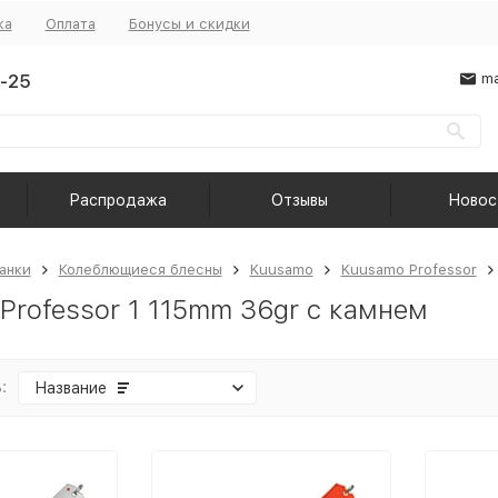
ка
Оплата
Бонусы и скидки
-25
ma
Распродажа
Отзывы
Новос
анки
Колеблющиеся блесны
Kuusamo
Kuusamo Professor
Professor 1 115mm 36gr с камнем
:
Название