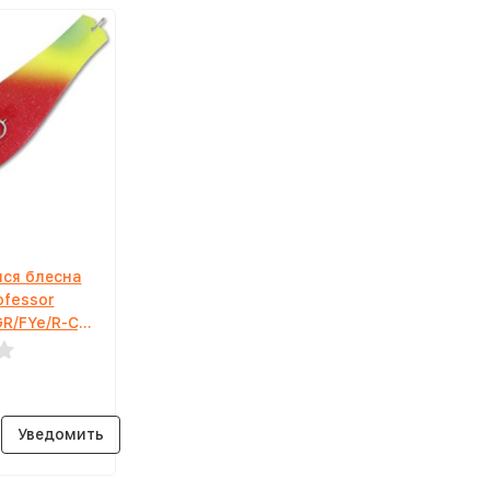
ся блесна
ofessor
GR/FYe/R-C,
Уведомить