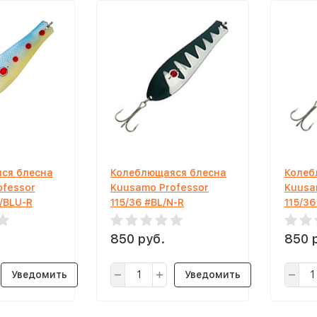
ся блесна
Колеблющаяся блесна
Колеб
ofessor
Kuusamo Professor
Kuusa
R/BLU-R
115/36 #BL/N-R
115/36
850 руб.
850 
Уведомить
Уведомить