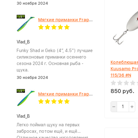
30 ноября 2024
Мягкие приманки Frapp Funky Shad 4" #PAL03
Vlad_B
Funky Shad и Geko (4”, 4.5”) лучшие
силиконовые приманки осеннего
Колеблющая
сезона 2024 г. Основная рыба -
Kuusamo Pr
щука.
115/36 #N
30 ноября 2024
850 руб.
Мягкие приманки Frapp Geko 4.5" #PAL03
Vlad_B
Легко поймал щуку на первых
забросах, потом ещё, и ещё…
Отличное качество изготовления,