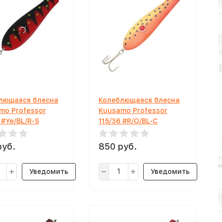
лющаяся блесна
Колеблющаяся блесна
mo Professor
Kuusamo Professor
 #Ye/BL/R-S
115/36 #R/O/BL-C
руб.
850 руб.
Уведомить
Уведомить