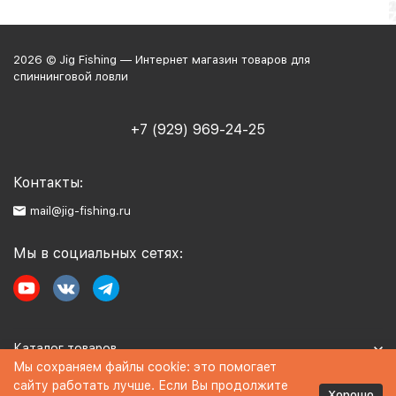
2026 © Jig Fishing — Интернет магазин товаров для
спиннинговой ловли
+7 (929) 969-24-25
Контакты:
mail@jig-fishing.ru
Мы в социальных сетях:
Каталог товаров
Мы сохраняем файлы cookie: это помогает
сайту работать лучше. Если Вы продолжите
Информация
Хорошо