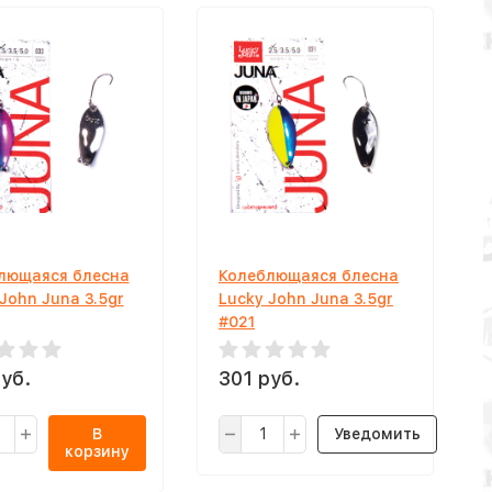
лющаяся блесна
Колеблющаяся блесна
John Juna 3.5gr
Lucky John Juna 3.5gr
#021
уб.
301 руб.
В
Уведомить
корзину