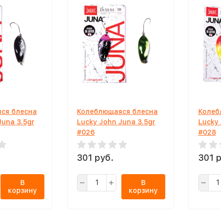
ся блесна
Колеблющаяся блесна
Колеб
Juna 3.5gr
Lucky John Juna 3.5gr
Lucky 
#026
#028
301 руб.
301 р
В
В
корзину
корзину