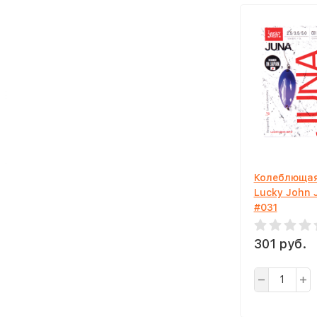
Колеблющая
Lucky John 
#031
301 руб.