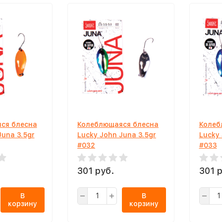
ся блесна
Колеблющаяся блесна
Колеб
Juna 3.5gr
Lucky John Juna 3.5gr
Lucky 
#032
#033
301 руб.
301 р
В
В
корзину
корзину