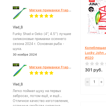
Мягкие приманки Frapp Funky Shad 4" #PAL03
Vlad_B
Funky Shad и Geko (4”, 4.5”) лучшие
силиконовые приманки осеннего
сезона 2024 г. Основная рыба -
Колеблющая
щука.
Lucky John 
30 ноября 2024
#020
Мягкие приманки Frapp Geko 4.5" #PAL03
301 руб.
Vlad_B
Легко поймал щуку на первых
забросах, потом ещё, и ещё…
Отличное качество изготовления,
отличные свойства силикона.