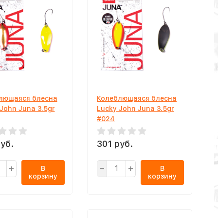
лющаяся блесна
Колеблющаяся блесна
John Juna 3.5gr
Lucky John Juna 3.5gr
#024
уб.
301 руб.
В
В
корзину
корзину