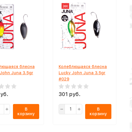
лющаяся блесна
Колеблющаяся блесна
John Juna 3.5gr
Lucky John Juna 3.5gr
#029
уб.
301 руб.
В
В
корзину
корзину