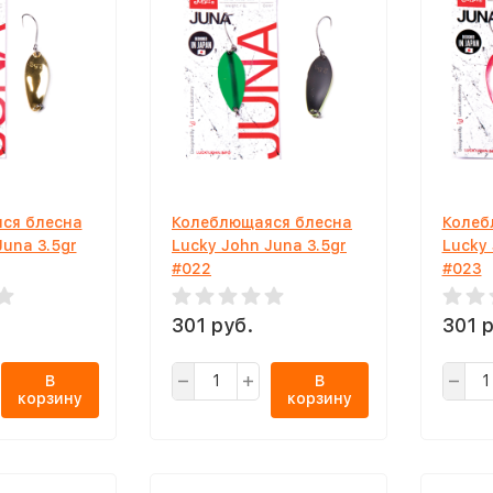
ся блесна
Колеблющаяся блесна
Колеб
Juna 3.5gr
Lucky John Juna 3.5gr
Lucky 
#022
#023
301 руб.
301 р
В
В
корзину
корзину