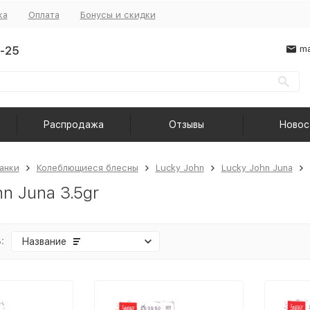
ка
Оплата
Бонусы и скидки
-25
ma
Распродажа
Отзывы
Новос
анки
Колеблющиеся блесны
Lucky John
Lucky John Juna
n Juna 3.5gr
:
Название