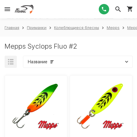
1
Главная
Приманки
Колеблющиеся блесны
Mepps
Mepp
Mepps Syclops Fluo #2
Название