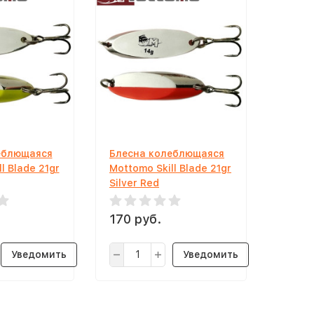
еблющаяся
Блесна колеблющаяся
l Blade 21gr
Mottomo Skill Blade 21gr
Silver Red
170 руб.
Уведомить
Уведомить