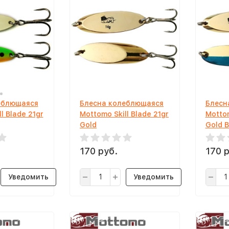
еблющаяся
Блесна колеблющаяся
Блесн
l Blade 21gr
Mottomo Skill Blade 21gr
Mottom
Gold
Gold B
170 руб.
170 р
Уведомить
Уведомить