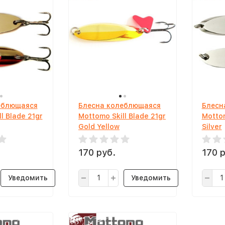
еблющаяся
Блесна колеблющаяся
Блесн
l Blade 21gr
Mottomo Skill Blade 21gr
Mottom
Gold Yellow
Silver
170 руб.
170 р
Уведомить
Уведомить