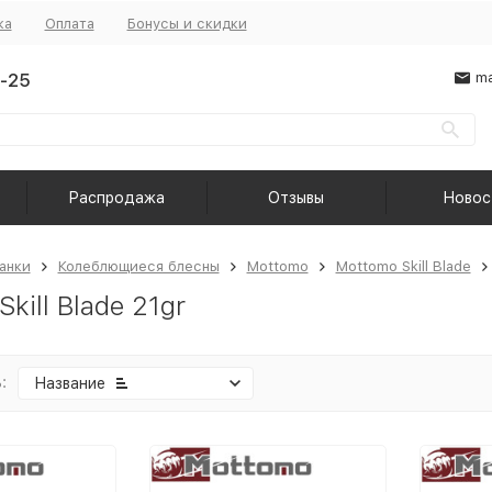
ка
Оплата
Бонусы и скидки
-25
ma
Распродажа
Отзывы
Новос
анки
Колеблющиеся блесны
Mottomo
Mottomo Skill Blade
kill Blade 21gr
:
Название