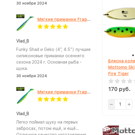
30 ноября 2024
Мягкие приманки Frapp Funky Shad 4" #PAL03
Vlad_B
Funky Shad и Geko (4”, 4.5”) лучшие
силиконовые приманки осеннего
Блесна кол
сезона 2024 г. Основная рыба -
Mottomo Skil
щука.
Fire Tiger
30 ноября 2024
170 руб.
Мягкие приманки Frapp Geko 4.5" #PAL03
Vlad_B
Легко поймал щуку на первых
забросах, потом ещё, и ещё…
Отличное качество изготовления,