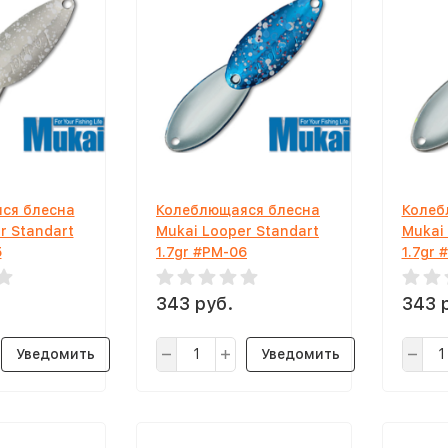
ся блесна
Колеблющаяся блесна
Колеб
r Standart
Mukai Looper Standart
Mukai
5
1.7gr #PM-06
1.7gr 
343 руб.
343 
Уведомить
Уведомить