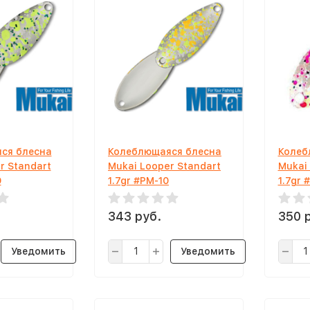
ся блесна
Колеблющаяся блесна
Колеб
r Standart
Mukai Looper Standart
Mukai
9
1.7gr #PM-10
1.7gr 
343 руб.
350 
Уведомить
Уведомить