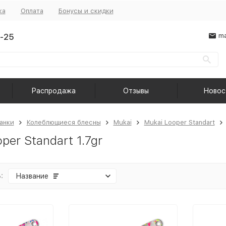
ка
Оплата
Бонусы и скидки
-25
ma
Распродажа
Отзывы
Новос
анки
Колеблющиеся блесны
Mukai
Mukai Looper Standart
per Standart 1.7gr
:
Название