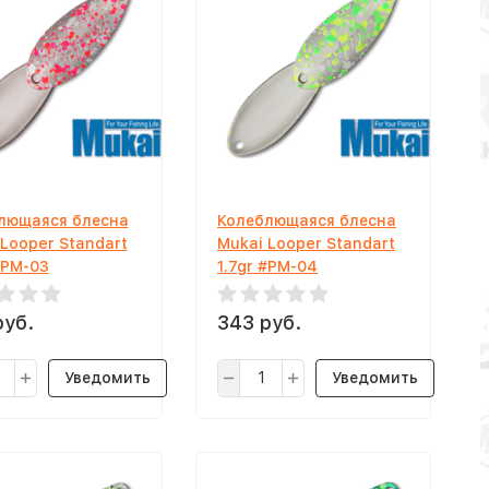
лющаяся блесна
Колеблющаяся блесна
 Looper Standart
Mukai Looper Standart
#PM-03
1.7gr #PM-04
руб.
343 руб.
Уведомить
Уведомить