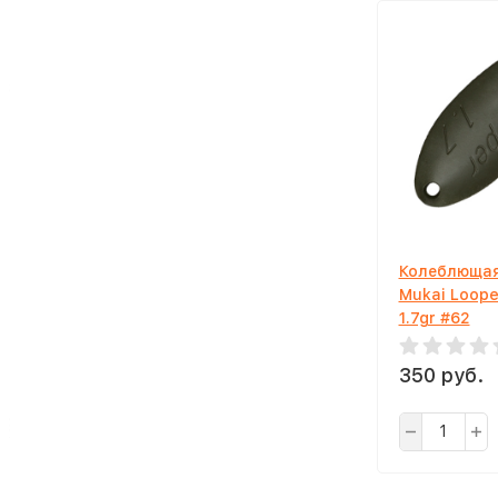
Колеблющая
Mukai Loope
1.7gr #62
350 руб.