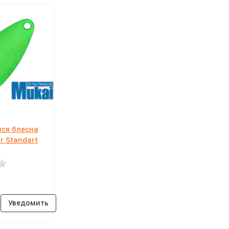
ся блесна
r Standart
Уведомить