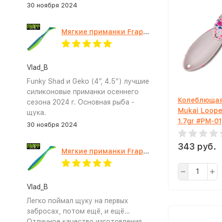
30 ноября 2024
Мягкие приманки Frapp Funky Shad 4" #PAL03
Vlad_B
Funky Shad и Geko (4”, 4.5”) лучшие
силиконовые приманки осеннего
Колеблющая
сезона 2024 г. Основная рыба -
Mukai Loope
щука.
1.7gr #PM-01
30 ноября 2024
343 руб.
Мягкие приманки Frapp Geko 4.5" #PAL03
Vlad_B
Легко поймал щуку на первых
забросах, потом ещё, и ещё…
Отличное качество изготовления,