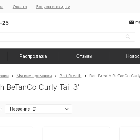
ка
Оплата
Бонусы и скидки
-25
ma
Распродажа
Отзывы
Новос
анки
Мягкие приманки
Bait Breath
Bait Breath BeTanCo Curly
th BeTanCo Curly Tail 3"
:
Название