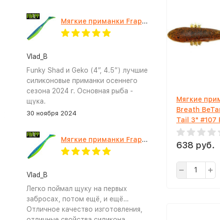
Мягкие приманки Frapp Funky Shad 4" #PAL03
Vlad_B
Funky Shad и Geko (4”, 4.5”) лучшие
силиконовые приманки осеннего
сезона 2024 г. Основная рыба -
Мягкие прим
щука.
Breath BeTa
30 ноября 2024
Tail 3" #107
Seed
Мягкие приманки Frapp Geko 4.5" #PAL03
638 руб.
Vlad_B
Легко поймал щуку на первых
забросах, потом ещё, и ещё…
Отличное качество изготовления,
отличные свойства силикона.