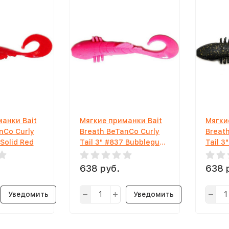
анки Bait
Мягкие приманки Bait
Мягки
nCo Curly
Breath BeTanCo Curly
Breat
 Solid Red
Tail 3" #837 Bubblegum
Tail 3
Pink
Flake
638 руб.
638 
Уведомить
Уведомить