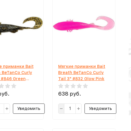
е приманки Bait
Мягкие приманки Bait
h BeTanCo Curly
Breath BeTanCo Curly
" #846 Green
Tail 3" #832 Glow Pink
n Shilver
руб.
638 руб.
Уведомить
Уведомить