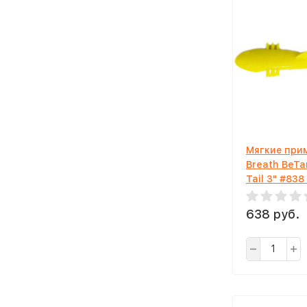
Мягкие прим
Breath BeTa
Tail 3" #83
Yellow
638 руб.