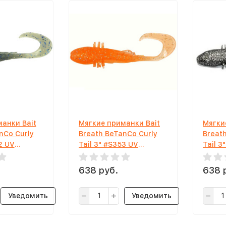
анки Bait
Мягкие приманки Bait
Мягки
nCo Curly
Breath BeTanCo Curly
Breat
2 UV
Tail 3" #S353 UV
Tail 3
oke Blue
Hologram Clear Orange
Smoke 
638 руб.
638 
Уведомить
Уведомить