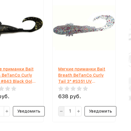
е приманки Bait
Мягкие приманки Bait
h BeTanCo Curly
Breath BeTanCo Curly
" #843 Black Gold
Tail 3" #S351 UV
Hologram Clear Red
руб.
638 руб.
Уведомить
Уведомить