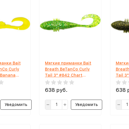
анки Bait
Мягкие приманки Bait
Мягки
nCo Curly
Breath BeTanCo Curly
Breat
8 Banana
Tail 3" #842 Chart
Tail 3
Shivler
638 руб.
638 
Уведомить
Уведомить