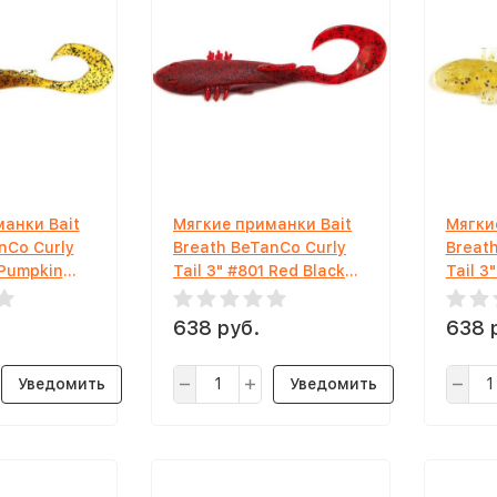
анки Bait
Мягкие приманки Bait
Мягки
nCo Curly
Breath BeTanCo Curly
Breat
 Pumpkin
Tail 3" #801 Red Black
Tail 3
Flake
638 руб.
638 
Уведомить
Уведомить