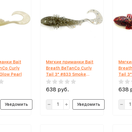
анки Bait
Мягкие приманки Bait
Мягки
nCo Curly
Breath BeTanCo Curly
Breat
 Glow Pearl
Tail 3" #833 Smoke
Tail 3
Shilver
Pearl
638 руб.
638 
Уведомить
Уведомить