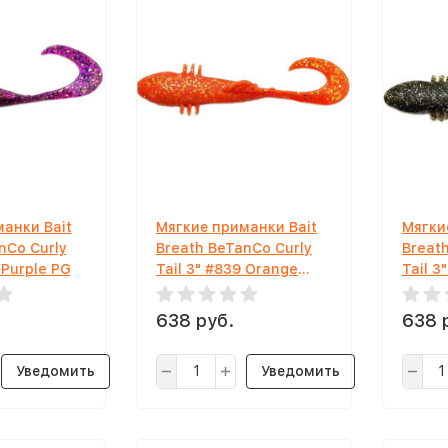
анки Bait
Мягкие приманки Bait
Мягки
nCo Curly
Breath BeTanCo Curly
Breat
 Purple PG
Tail 3" #839 Orange
Tail 3
Gold
Pumpki
638 руб.
638 
Уведомить
Уведомить