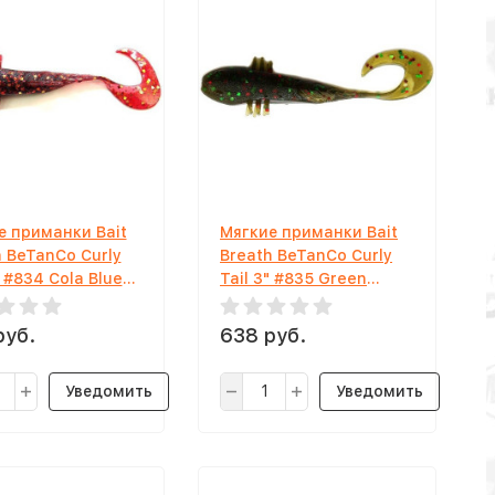
е приманки Bait
Мягкие приманки Bait
h BeTanCo Curly
Breath BeTanCo Curly
" #834 Cola Blue
Tail 3" #835 Green
Pumpkin Green Red
руб.
638 руб.
Уведомить
Уведомить