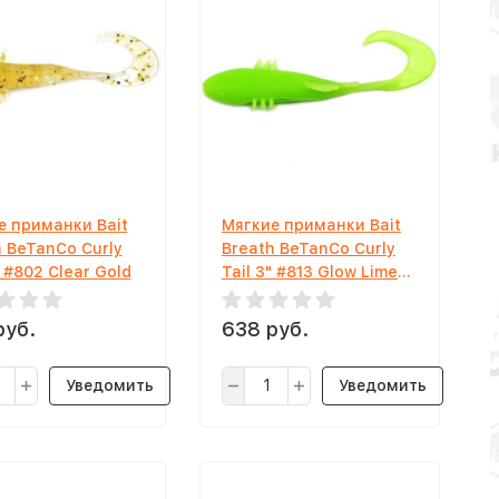
е приманки Bait
Мягкие приманки Bait
h BeTanCo Curly
Breath BeTanCo Curly
" #802 Clear Gold
Tail 3" #813 Glow Lime
Chart
руб.
638 руб.
Уведомить
Уведомить