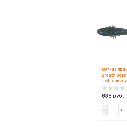
Мягкие прим
Breath BeTa
Tail 3" #S35
Hologram Sm
638 руб.