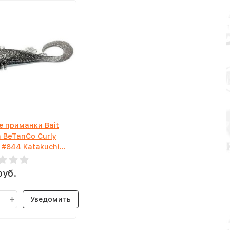
е приманки Bait
h BeTanCo Curly
" #844 Katakuchi
Shilver
руб.
Уведомить