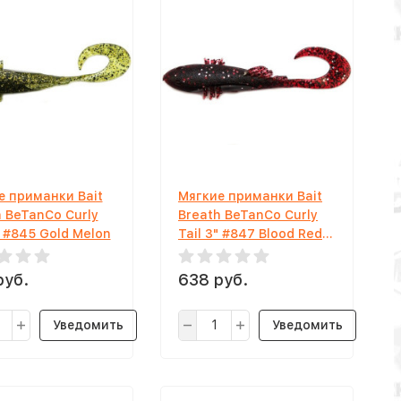
е приманки Bait
Мягкие приманки Bait
h BeTanCo Curly
Breath BeTanCo Curly
" #845 Gold Melon
Tail 3" #847 Blood Red
Shilver
руб.
638 руб.
Уведомить
Уведомить