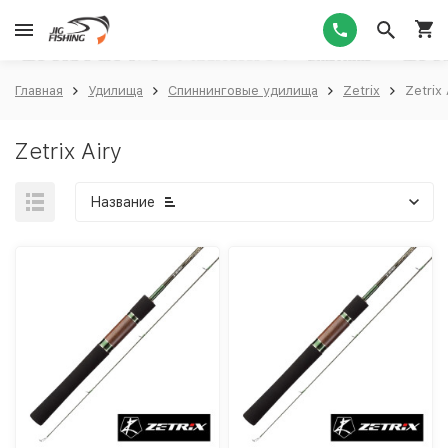
1
Главная
Удилища
Спиннинговые удилища
Zetrix
Zetrix 
Zetrix Airy
Название