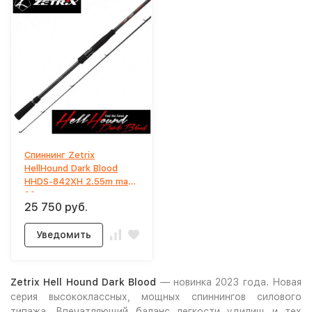
Спиннинг Zetrix
HellHound Dark Blood
HHDS-842XH 2.55m max
90gr
25 750 руб.
Уведомить
Zetrix
Hell Hound Dark Blood
— новинка 2023 года. Новая
серия высококлассных, мощных спиннингов силового
типажа. Впечатляющий баланс легкости удилищ и тех