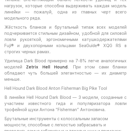
нагрузок, которые способна выдерживать каждая модель
линейки — пожалуй, одна из главных черт всего
модельного ряда.
Жёсткость бланков и брутальный типаж всех моделей
подчеркивается стильным дизайном, удобной для силовой
ловли рукояткой, эргономичными катушкодержателями
Fuji® и двухопорными кольцами SeaGuide® XQG RS в
строгих черных рамах.
Удилища Dark Blood примерно на 7-8% легче аналогичных
моделей
Zetrix Hell Hound
. При этом сами бланки
обладают чуть большей элегантностью — их диаметр
меньше.
Hell Hound Dark Blood Anton Fisherman Big Pike Tool
В линейке Hell Hound Dark Blood — 3 модели, созданные с
участием известного гида и популяризатора ловли
трофейной щуки Антона “Fisherman” Антоновича.
Брутальные инструменты с колоссальным запасом
мощности, способные с легкостью забрасывать и
проводить самые габаритные и тяжелые щучьи приманки: