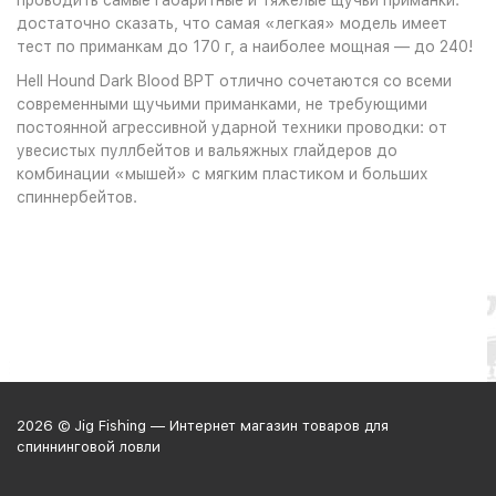
достаточно сказать, что самая «легкая» модель имеет
тест по приманкам до 170 г, а наиболее мощная — до 240!
Hell Hound Dark Blood BPT отлично сочетаются со всеми
современными щучьими приманками, не требующими
постоянной агрессивной ударной техники проводки: от
увесистых пуллбейтов и вальяжных глайдеров до
комбинации «мышей» с мягким пластиком и больших
спиннербейтов.
2026 © Jig Fishing — Интернет магазин товаров для
спиннинговой ловли