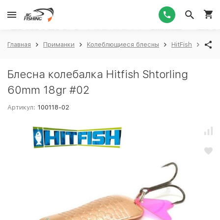
1
Главная
Приманки
Колеблющиеся блесны
HitFish
Hitfi
Блесна колебалка Hitfish Shtorling
60mm 18gr #02
Артикул:
100118-02