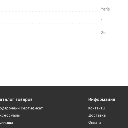
Yarie
1
25
аталог товаров
Информация
одарочный сертификат
Контакты
ксессуары
Доставка
дилища
Оплата