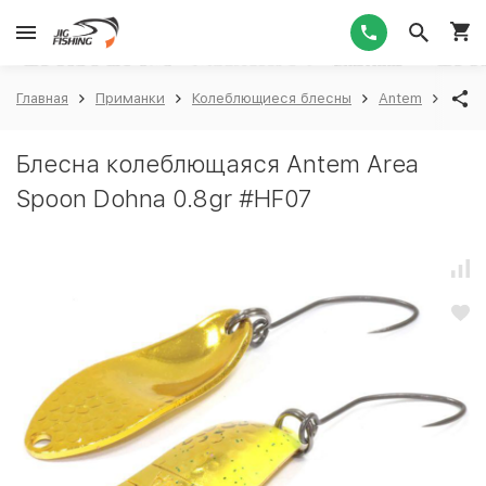
1
Главная
Приманки
Колеблющиеся блесны
Antem
Ante
Блесна колеблющаяся Antem Area
Spoon Dohna 0.8gr #HF07