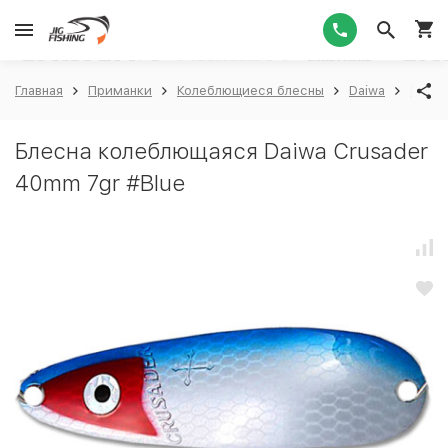
1
Главная
Приманки
Колеблющиеся блесны
Daiwa
Daiwa
Блесна колеблющаяся Daiwa Crusader
40mm 7gr #Blue