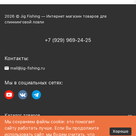
2026 © Jig Fishing — Интернет магазин товаров для
спиннинговой ловли
+7 (929) 969-24-25
Контакты:
mail@jig-fishing.ru
Мы в социальных сетях:
Каталог товаров
Мы сохраняем файлы cookie: это помогает
сайту работать лучше. Если Вы продолжите
Информация
Хорошо
использовать сайт, мы будем считать, что