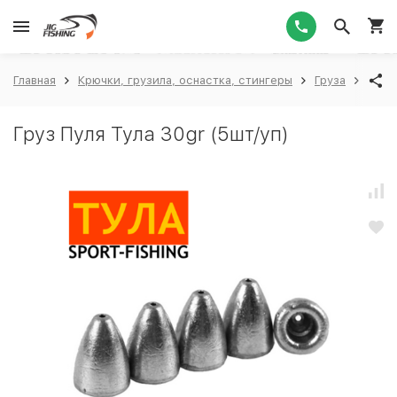
1
Главная
Крючки, грузила, оснастка, стингеры
Груза
Груз
Груз Пуля Тула 30gr (5шт/уп)