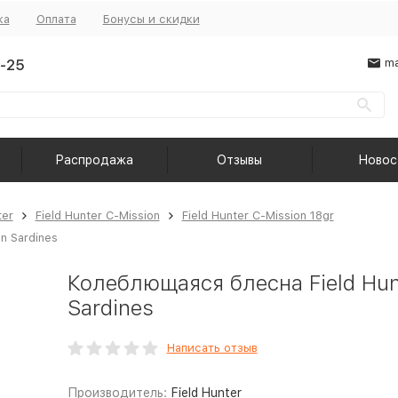
ка
Оплата
Бонусы и скидки
-25
ma
Распродажа
Отзывы
Новос
ter
Field Hunter C-Mission
Field Hunter C-Mission 18gr
n Sardines
Колеблющаяся блесна Field Hun
Sardines
Написать отзыв
Производитель:
Field Hunter