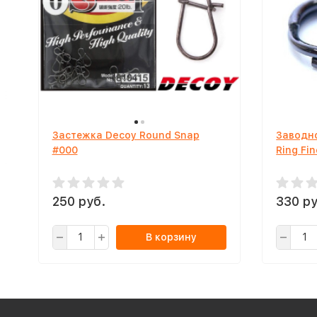
Застежка Decoy Round Snap
Заводно
#000
Ring Fi
250 руб.
330 ру
В корзину