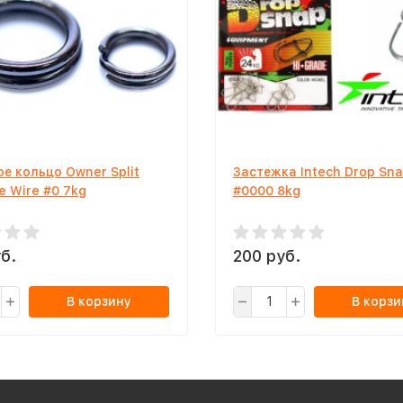
е кольцо Owner Split
Застежка Intech Drop Sn
ne Wire #0 7kg
#0000 8kg
б.
200 руб.
В корзину
В корзи