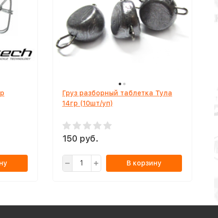
ap
Груз разборный таблетка Тула
14гр (10шт/уп)
150 руб.
ну
В корзину