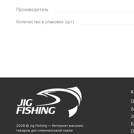
Производитель
Количество в упаковке (шт)
К
П
А
У
К
2026 © Jig Fishing — Интернет магазин
товаров для спиннинговой ловли
П