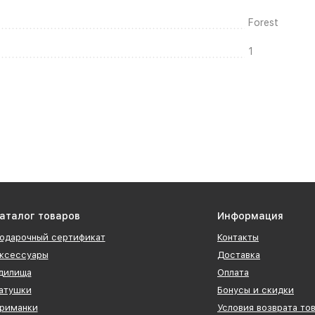
Forest
1
аталог товаров
Информация
одарочный сертификат
Контакты
ксессуары
Доставка
дилища
Оплата
атушки
Бонусы и скидки
риманки
Условия возврата то