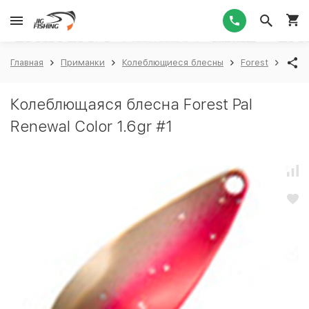
1
Главная
Приманки
Колеблющиеся блесны
Forest
Fores
Колеблющаяся блесна Forest Pal
Renewal Color 1.6gr #1