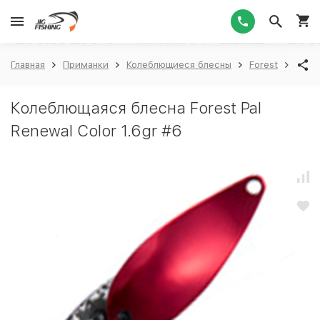
1
Главная
Приманки
Колеблющиеся блесны
Forest
Fores
Колеблющаяся блесна Forest Pal
Renewal Color 1.6gr #6