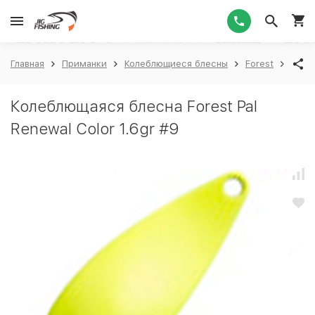
1
Главная
Приманки
Колеблющиеся блесны
Forest
Fores
Колеблющаяся блесна Forest Pal
Renewal Color 1.6gr #9