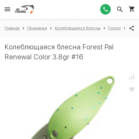
1
Главная
Приманки
Колеблющиеся блесны
Forest
Fores
Колеблющаяся блесна Forest Pal
Renewal Color 3.8gr #16