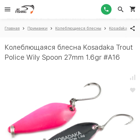
1
Главная
Приманки
Колеблющиеся блесны
Kosadaka
Ko
Колеблющаяся блесна Kosadaka Trout
Police Wily Spoon 27mm 1.6gr #A16