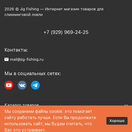
2026 © Jig Fishing — Интернет магазин товаров для
спиннинговой ловли
+7 (929) 969-24-25
Контакты:
mail@jig-fishing.ru
Мы в социальных сетях:
Каталог товаров
Мы сохраняем файлы cookie: это помогает
сайту работать лучше. Если Вы продолжите
Информация
Хорошо
использовать сайт, мы будем считать, что
Вас это устраивает.