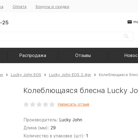
ка
Оплата
Бонусы и скидки
-25
ma
Распродажа
Отзывы
Новос
hn
Lucky John EOS
Lucky John EOS 2.4gr
Колеблющаяся блесн
Колеблющаяся блесна Lucky Jo
Написать отзыв
Производитель:
Lucky John
Длина (мм):
29
Количество в упаковке (шт):
1