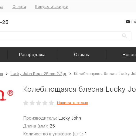
ка
Оплата
Бонусы и скидки
-25
ma
Распродажа
Отзывы
Новос
hn
Lucky John Pepa 25mm 2.2gr
Колеблющаяся блесна Lucky Jo
Колеблющаяся блесна Lucky Jo
Написать отзыв
Производитель:
Lucky John
Длина (мм):
25
Количество в упаковке (шт):
1