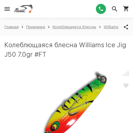
1
Главная
Приманки
Колеблющиеся блесны
Williams
Will
Колеблющаяся блесна Williams Ice Jig
J50 7.0gr #FT