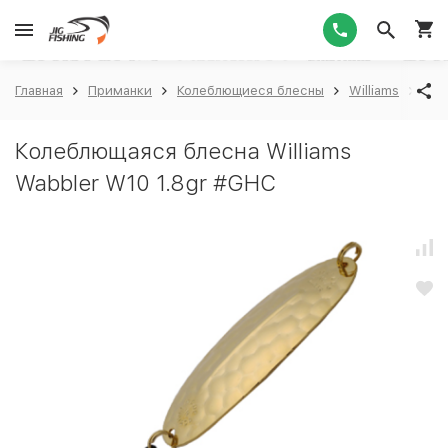
1
Главная
Приманки
Колеблющиеся блесны
Williams
Wil
Колеблющаяся блесна Williams
Wabbler W10 1.8gr #GHC