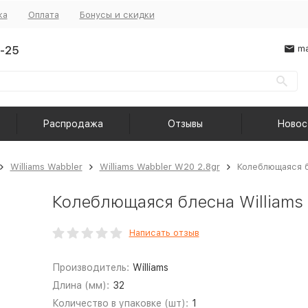
ка
Оплата
Бонусы и скидки
-25
ma
Распродажа
Отзывы
Новос
Williams Wabbler
Williams Wabbler W20 2.8gr
Колеблющаяся б
Колеблющаяся блесна Williams
Написать отзыв
Производитель:
Williams
Длина (мм):
32
Количество в упаковке (шт):
1