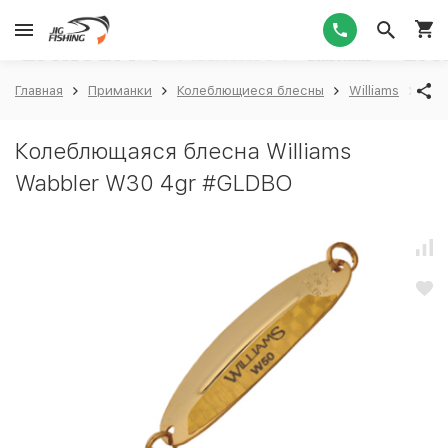
1
Главная
Приманки
Колеблющиеся блесны
Williams
Wil
Колеблющаяся блесна Williams
Wabbler W30 4gr #GLDBO