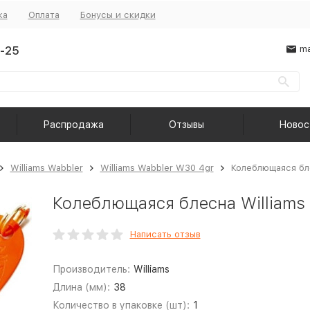
ка
Оплата
Бонусы и скидки
-25
ma
Распродажа
Отзывы
Новос
Williams Wabbler
Williams Wabbler W30 4gr
Колеблющаяся бле
Колеблющаяся блесна Williams
Написать отзыв
Производитель:
Williams
Длина (мм):
38
Количество в упаковке (шт):
1