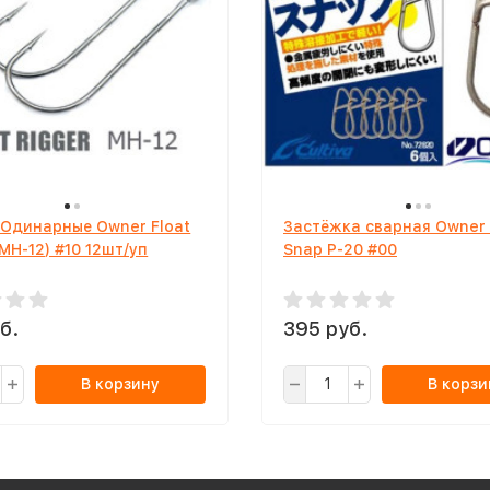
 Одинарные Owner Float
Застёжка сварная Owner
(MH-12) #10 12шт/уп
Snap P-20 #00
б.
395 руб.
В корзину
В корзи