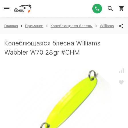
1
Главная
Приманки
Колеблющиеся блесны
Williams
Wil
Колеблющаяся блесна Williams
Wabbler W70 28gr #CHM