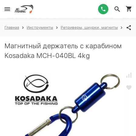
1
Главная
Инструменты
Ретриверы, шнурки, магниты
Магн
Магнитный держатель с карабином
Kosadaka MCH-040BL 4kg