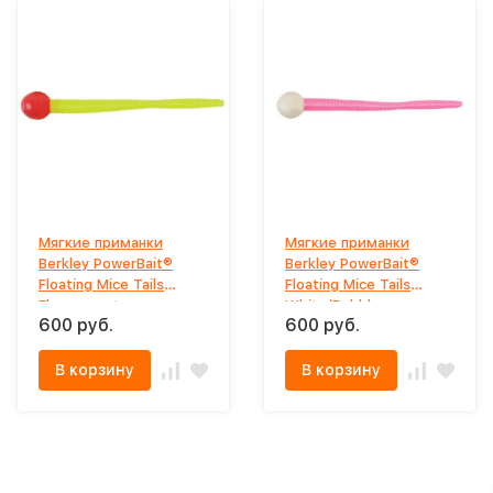
Мягкие приманки
Мягкие приманки
Berkley PowerBait®
Berkley PowerBait®
Floating Mice Tails
Floating Mice Tails
Fluorescent
White/Bubblegum
600 руб.
600 руб.
Red/Chartreuse
В корзину
В корзину