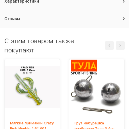
Характеристики
Отзывы
C этим товаром также
покупают
Мягкие приманки Crazy
Груз чебурашка
Fish Nimble 1.6" #01
разборная Тула 0.4гр