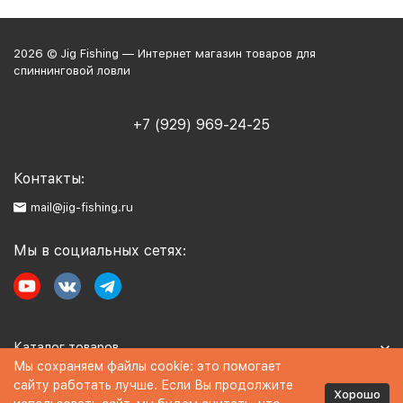
2026 © Jig Fishing — Интернет магазин товаров для
спиннинговой ловли
+7 (929) 969-24-25
Контакты:
mail@jig-fishing.ru
Мы в социальных сетях:
Каталог товаров
Мы сохраняем файлы cookie: это помогает
сайту работать лучше. Если Вы продолжите
Информация
Хорошо