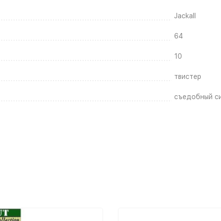
Jackall
64
10
твистер
съедобный с