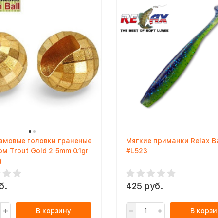
амовые головки граненые
Мягкие приманки Relax Ba
ом Trout Gold 2.5mm 0.1gr
#L523
)
б.
425 руб.
В корзину
В корзи