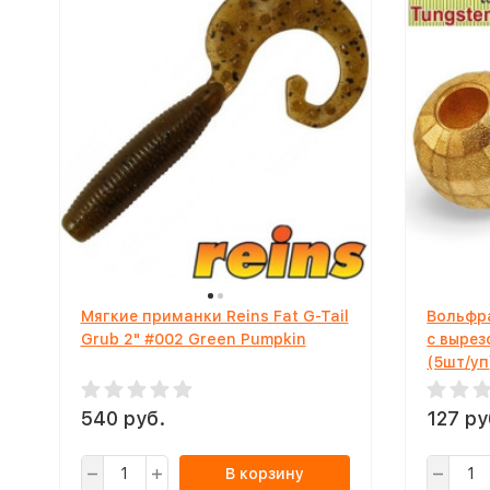
Мягкие приманки Reins Fat G-Tail
Вольфр
Grub 2" #002 Green Pumpkin
с вырез
(5шт/уп
540 руб.
127 ру
В корзину