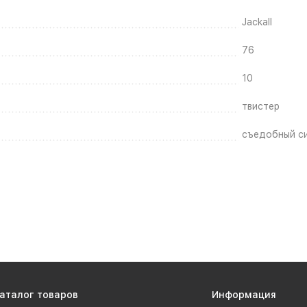
Jackall
76
10
твистер
съедобный с
аталог товаров
Информация