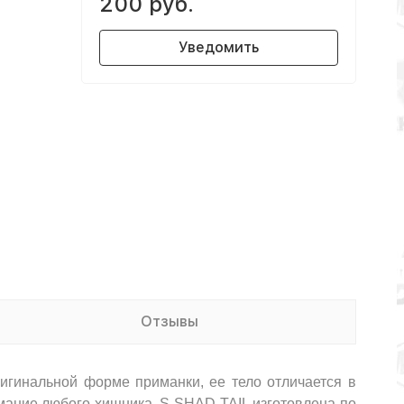
200 руб.
Уведомить
Отзывы
игинальной форме приманки, ее тело отличается в
имание любого хищника. S-SHAD TAIL изготовлена по