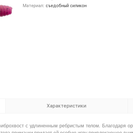
Материал:
съедобный силикон
Характеристики
 виброхвост с удлиненным ребристым телом. Благодаря ор
я тела приманки придает ей особую игру привлекающее вн