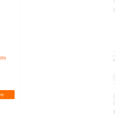
ohn
ну