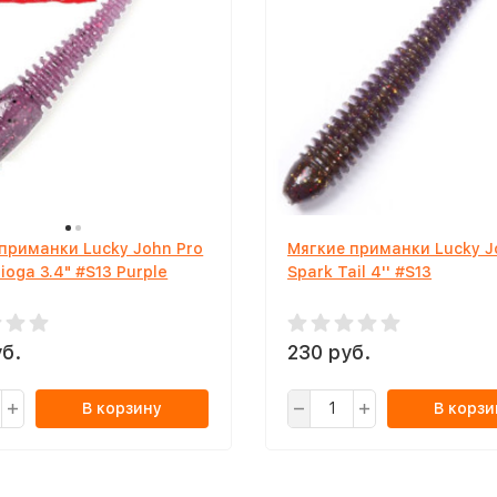
приманки Lucky John Pro
Мягкие приманки Lucky J
ioga 3.4" #S13 Purple
Spark Tail 4'' #S13
б.
230 руб.
В корзину
В корзи