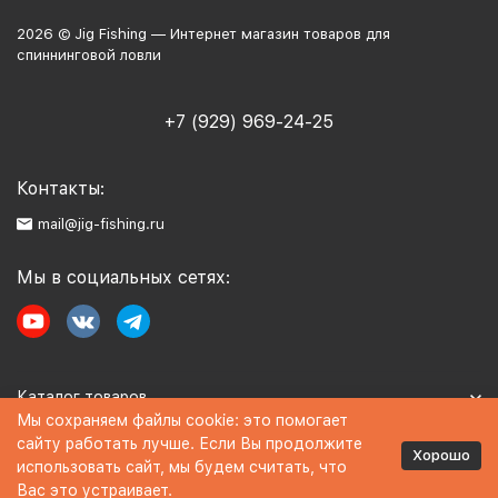
2026 © Jig Fishing — Интернет магазин товаров для
спиннинговой ловли
+7 (929) 969-24-25
Контакты:
mail@jig-fishing.ru
Мы в социальных сетях:
Каталог товаров
Мы сохраняем файлы cookie: это помогает
сайту работать лучше. Если Вы продолжите
Информация
Хорошо
использовать сайт, мы будем считать, что
Вас это устраивает.