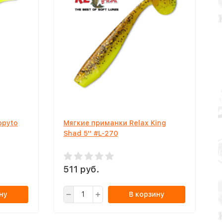
opyto
Мягкие приманки Relax King
Shad 5'' #L-270
511 руб.
ну
В корзину