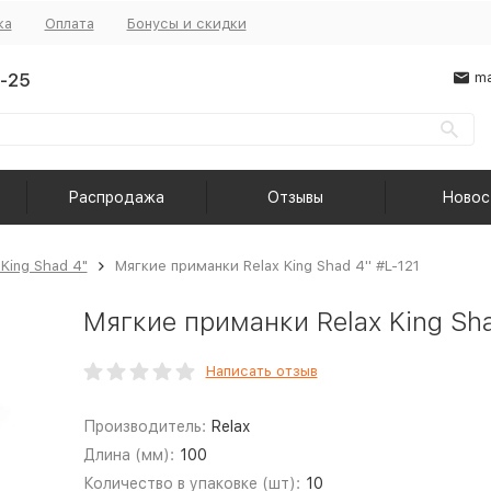
ка
Оплата
Бонусы и скидки
-25
ma
Распродажа
Отзывы
Новос
 King Shad 4"
Мягкие приманки Relax King Shad 4'' #L-121
Мягкие приманки Relax King Sha
Написать отзыв
Производитель:
Relax
Длина (мм):
100
Количество в упаковке (шт):
10