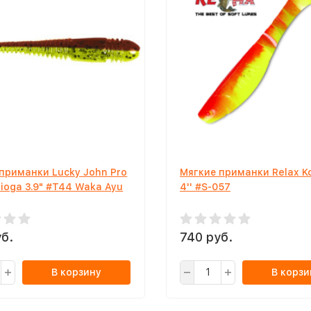
приманки Lucky John Pro
Мягкие приманки Relax K
Tioga 3.9" #T44 Waka Ayu
4'' #S-057
б.
740 руб.
В корзину
В корзи