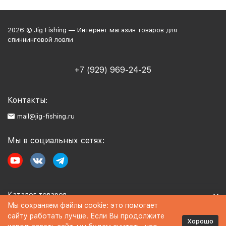
2026 © Jig Fishing — Интернет магазин товаров для
спиннинговой ловли
+7 (929) 969-24-25
Контакты:
mail@jig-fishing.ru
Мы в социальных сетях:
Каталог товаров
Мы сохраняем файлы cookie: это помогает
сайту работать лучше. Если Вы продолжите
Информация
Хорошо