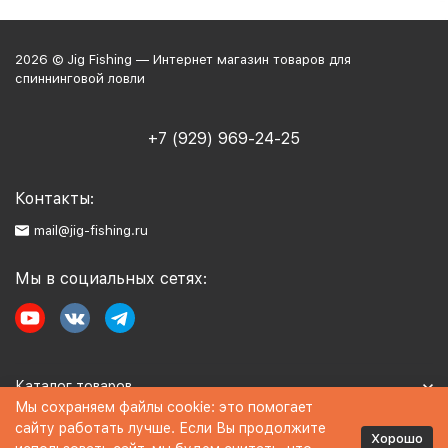
2026 © Jig Fishing — Интернет магазин товаров для
спиннинговой ловли
+7 (929) 969-24-25
Контакты:
mail@jig-fishing.ru
Мы в социальных сетях:
Каталог товаров
Мы сохраняем файлы cookie: это помогает
сайту работать лучше. Если Вы продолжите
Информация
Хорошо